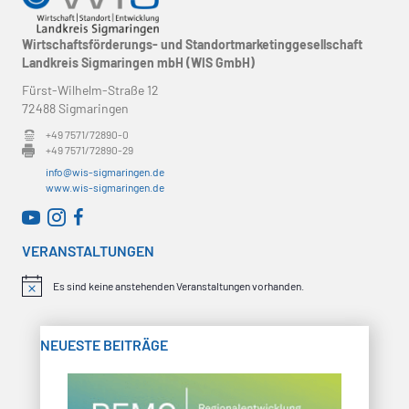
n
o
s
Wirtschaftsförderungs- und Standortmarketinggesellschaft
n
Landkreis Sigmaringen mbH (WIS GmbH)
i
Fürst-Wilhelm-Straße 12
72488 Sigmaringen
c
+49 7571/72890-0
+49 7571/72890-29
h
info@wis-sigmaringen.de
www.wis-sigmaringen.de
t
WirtschaftsRADAR bei YouTube
WirtschaftsRADAR bei Instagram
e
VERANSTALTUNGEN
n
Es sind keine anstehenden Veranstaltungen vorhanden.
H
i
,
n
w
NEUESTE BEITRÄGE
N
e
i
s
a