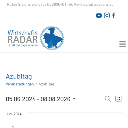
Rufen Sie uns an:
07571/72890-0
|
info@wirtschaftsradar.net
WirtschaftsRADAR
Azubitag
Veranstaltungen
Azubitag
Veranstaltungen
V
05.06.2024
 - 
08.08.2026
V
S
L
u
D
i
e
c
e
a
s
Juni 2024
h
r
t
t
e
r
e
u
a
MI.