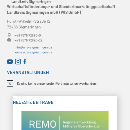
s
Wirtschaftsförderungs- und Standortmarketinggesellschaft
g
Landkreis Sigmaringen mbH (WIS GmbH)
i
Fürst-Wilhelm-Straße 12
e
c
72488 Sigmaringen
n
h
+49 7571/72890-0
+49 7571/72890-29
t
S
info@wis-sigmaringen.de
www.wis-sigmaringen.de
e
u
WirtschaftsRADAR bei YouTube
WirtschaftsRADAR bei Instagram
n
c
VERANSTALTUNGEN
-
h
N
Es sind keine anstehenden Veranstaltungen vorhanden.
H
i
a
e
n
w
v
NEUESTE BEITRÄGE
e
u
i
i
s
n
g