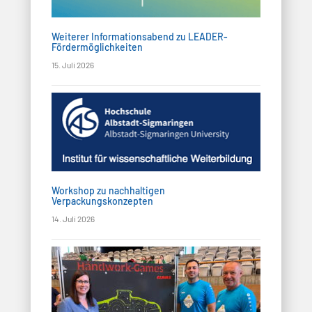
a
d
t
A
Weiterer Informationsabend zu LEADER-
i
Fördermöglichkeiten
n
15. Juli 2026
o
s
n
i
c
h
Workshop zu nachhaltigen
Verpackungskonzepten
t
14. Juli 2026
e
n
,