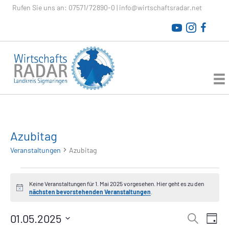
Rufen Sie uns an:
07571/72890-0
|
info@wirtschaftsradar.net
WirtschaftsRADAR
Azubitag
Veranstaltungen
Azubitag
Veranstaltungen
Keine Veranstaltungen für 1. Mai 2025 vorgesehen. Hier geht es zu den
H
nächsten bevorstehenden Veranstaltungen
.
für
i
n
V
1.
01.05.2025
V
w
S
T
e
u