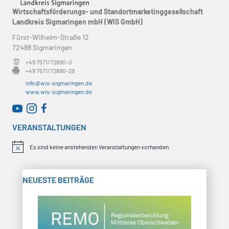
s
Wirtschaftsförderungs- und Standortmarketinggesellschaft
g
Landkreis Sigmaringen mbH (WIS GmbH)
i
Fürst-Wilhelm-Straße 12
e
c
72488 Sigmaringen
n
h
+49 7571/72890-0
+49 7571/72890-29
t
S
info@wis-sigmaringen.de
www.wis-sigmaringen.de
e
u
WirtschaftsRADAR bei YouTube
WirtschaftsRADAR bei Instagram
n
c
VERANSTALTUNGEN
-
h
N
Es sind keine anstehenden Veranstaltungen vorhanden.
H
i
a
e
n
w
v
NEUESTE BEITRÄGE
e
u
i
i
s
n
g