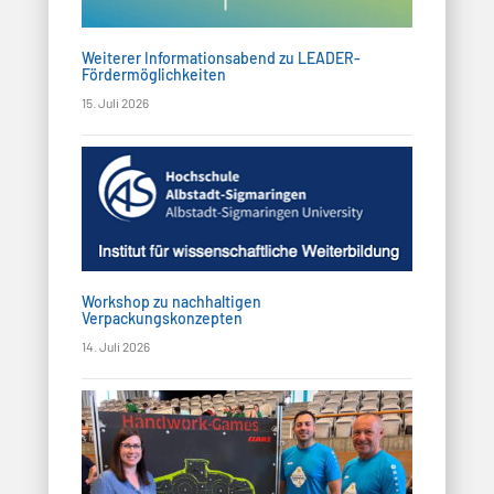
a
d
t
A
Weiterer Informationsabend zu LEADER-
i
Fördermöglichkeiten
n
15. Juli 2026
o
s
n
i
c
h
Workshop zu nachhaltigen
Verpackungskonzepten
t
14. Juli 2026
e
n
,