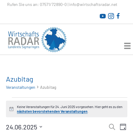
Rufen Sie uns an:
07571/72890-0
|
info@wirtschaftsradar.net
WirtschaftsRADAR
Azubitag
Veranstaltungen
Azubitag
Veranstaltungen
Keine Veranstaltungen für 24. Juni 2025 vorgesehen. Hier geht es zu den
H
nächsten bevorstehenden Veranstaltungen
.
für
i
n
V
24.
24.06.2025
V
w
S
T
e
u