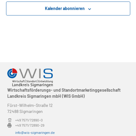
n
o
Kalender abonnieren
s
n
i
c
h
t
e
Wirtschaftsförderungs- und Standortmarketinggesellschaft
n
Landkreis Sigmaringen mbH (WIS GmbH)
,
Fürst-Wilhelm-Straße 12
72488 Sigmaringen
N
+49 7571/72890-0
+49 7571/72890-29
a
info@wis-sigmaringen.de