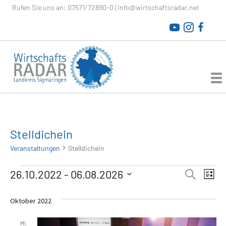
Rufen Sie uns an:
07571/72890-0
|
info@wirtschaftsradar.net
WirtschaftsRADAR
Stelldichein
Veranstaltungen
Stelldichein
Veranstaltungen
V
26.10.2022
 - 
06.08.2026
V
S
L
u
D
i
e
c
e
a
s
Oktober 2022
h
r
t
t
e
r
e
u
a
MI.