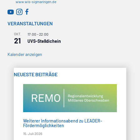
www.wis-sigmaringen.de
v
WirtschaftsRADAR bei YouTube
WirtschaftsRADAR bei Instagram
i
VERANSTALTUNGEN
g
OKT.
17:00
–
22:00
21
UVS-Stelldichein
a
Kalender anzeigen
t
i
NEUESTE BEITRÄGE
o
n
Weiterer Informationsabend zu LEADER-
Fördermöglichkeiten
15. Juli 2026