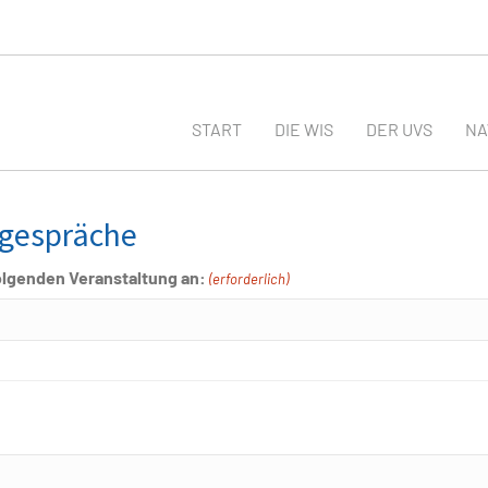
START
DIE WIS
DER UVS
N
kgespräche
folgenden Veranstaltung an:
(erforderlich)