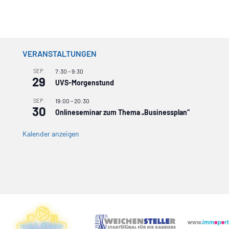
VERANSTALTUNGEN
SEP.
7:30
–
9:30
29
UVS-Morgenstund
SEP.
19:00
–
20:30
30
Onlineseminar zum Thema „Businessplan“
Kalender anzeigen