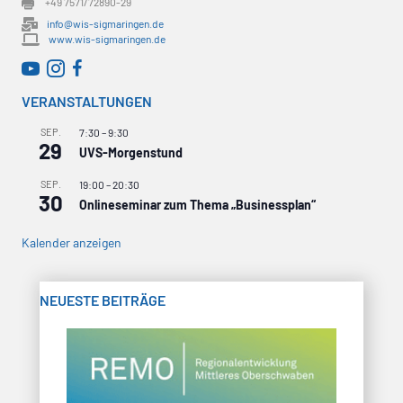
+49 7571/72890-29
info@wis-sigmaringen.de
www.wis-sigmaringen.de
WirtschaftsRADAR bei YouTube
WirtschaftsRADAR bei Instagram
VERANSTALTUNGEN
SEP.
7:30
–
9:30
29
UVS-Morgenstund
SEP.
19:00
–
20:30
30
Onlineseminar zum Thema „Businessplan“
Kalender anzeigen
NEUESTE BEITRÄGE