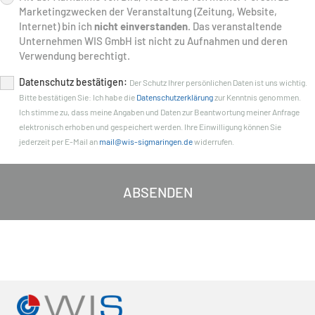
anmelden:
Marketingzwecken der Veranstaltung (Zeitung, Website,
Internet) bin ich
nicht einverstanden
. Das veranstaltende
Unternehmen WIS GmbH ist nicht zu Aufnahmen und deren
Verwendung berechtigt.
Datenschutz
Datenschutz bestätigen:
Der Schutz Ihrer persönlichen Daten ist uns wichtig.
Bitte bestätigen Sie: Ich habe die
Datenschutzerklärung
zur Kenntnis genommen.
(erforderlich)
Ich stimme zu, dass meine Angaben und Daten zur Beantwortung meiner Anfrage
elektronisch erhoben und gespeichert werden. Ihre Einwilligung können Sie
jederzeit per E-Mail an
mail@wis-sigmaringen.de
widerrufen.