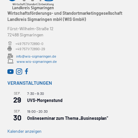
Wirtschaftsförderungs- und Standortmarketinggesellschaft
Landkreis Sigmaringen mbH (WIS GmbH)
Fürst-Wilhelm-Straße 12
72488 Sigmaringen
+49 7571/72890-0
+49 7571/72890-29
info@wis-sigmaringen.de
www.wis-sigmaringen.de
WirtschaftsRADAR bei YouTube
WirtschaftsRADAR bei Instagram
VERANSTALTUNGEN
SEP.
7:30
–
9:30
29
UVS-Morgenstund
SEP.
19:00
–
20:30
30
Onlineseminar zum Thema „Businessplan“
Kalender anzeigen