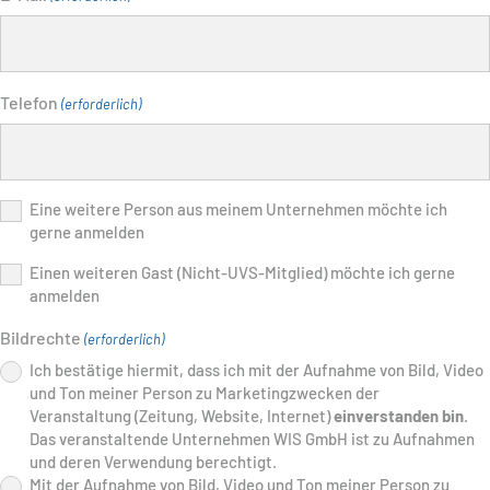
Telefon
(erforderlich)
Eine
Eine weitere Person aus meinem Unternehmen möchte ich
gerne anmelden
weitere
Person
Einen
Einen weiteren Gast (Nicht-UVS-Mitglied) möchte ich gerne
aus
anmelden
weiteren
meinem
Gast
Unternehmen
Bildrechte
(erforderlich)
(Nicht-
möchte
Ich bestätige hiermit, dass ich mit der Aufnahme von Bild, Video
UVS-
ich
und Ton meiner Person zu Marketingzwecken der
Mitglied)
gerne
Veranstaltung (Zeitung, Website, Internet)
einverstanden bin
.
möchte
anmelden:
Das veranstaltende Unternehmen WIS GmbH ist zu Aufnahmen
ich
und deren Verwendung berechtigt.
gerne
Mit der Aufnahme von Bild, Video und Ton meiner Person zu