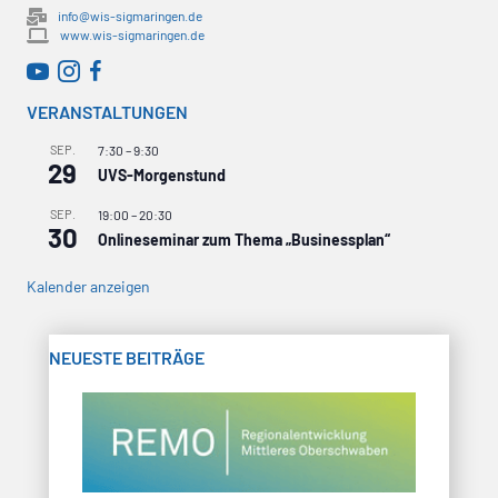
info@wis-sigmaringen.de
www.wis-sigmaringen.de
WirtschaftsRADAR bei YouTube
WirtschaftsRADAR bei Instagram
VERANSTALTUNGEN
SEP.
7:30
–
9:30
29
UVS-Morgenstund
SEP.
19:00
–
20:30
30
Onlineseminar zum Thema „Businessplan“
Kalender anzeigen
NEUESTE BEITRÄGE