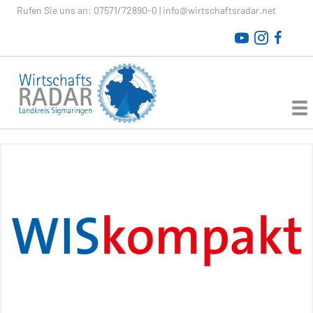
Rufen Sie uns an:
07571/72890-0
|
info@wirtschaftsradar.net
WirtschaftsRADAR