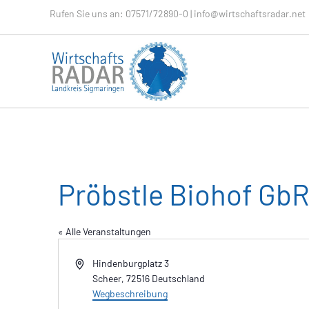
Rufen Sie uns an:
07571/72890-0
|
info@wirtschaftsradar.net
Pröbstle Biohof Gb
« Alle Veranstaltungen
A
Hindenburgplatz 3
d
Scheer
,
72516
Deutschland
r
Wegbeschreibung
e