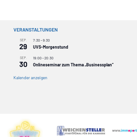
VERANSTALTUNGEN
SEP.
7:30
–
9:30
29
UVS-Morgenstund
SEP.
19:00
–
20:30
30
Onlineseminar zum Thema „Businessplan“
Kalender anzeigen