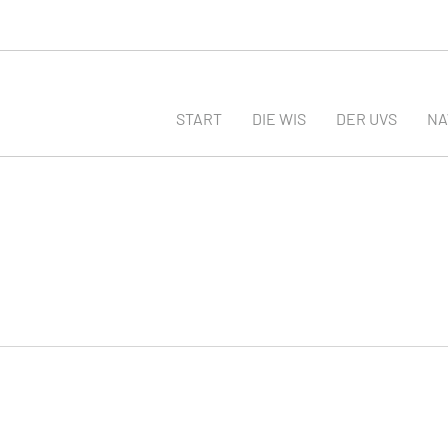
START
DIE WIS
DER UVS
N
R