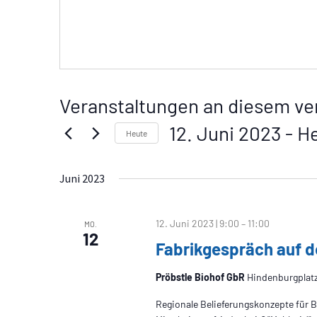
s
s
e
Veranstaltungen an diesem ve
12. Juni 2023
 - 
H
Heute
D
a
Juni 2023
t
u
m
12. Juni 2023 | 9:00
–
11:00
w
MO.
12
ä
Fabrikgespräch auf d
h
l
Pröbstle Biohof GbR
Hindenburgplatz
e
n
Regionale Belieferungskonzepte für B
.