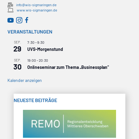
info@wis-sigmaringen.de
www.wis-sigmaringen.de
WirtschaftsRADAR bei YouTube
WirtschaftsRADAR bei Instagram
VERANSTALTUNGEN
SEP.
7:30
–
9:30
29
UVS-Morgenstund
SEP.
19:00
–
20:30
30
Onlineseminar zum Thema „Businessplan“
Kalender anzeigen
NEUESTE BEITRÄGE