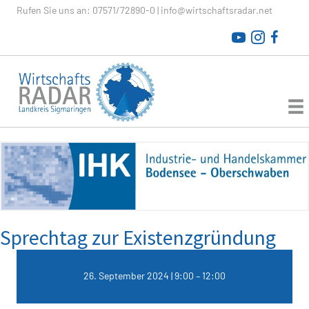
Rufen Sie uns an:
07571/72890-0
|
info@wirtschaftsradar.net
WirtschaftsRADAR
Sprechtag zur Existenzgründung
26. September 2024 | 9:00
–
12:00