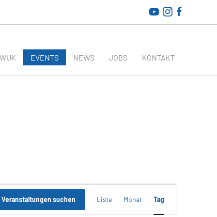
WirtschaftsRADAR bei
AWUK
EVENTS
NEWS
JOBS
KONTAKT
V
e
Veranstaltungen suchen
Liste
Monat
Tag
r