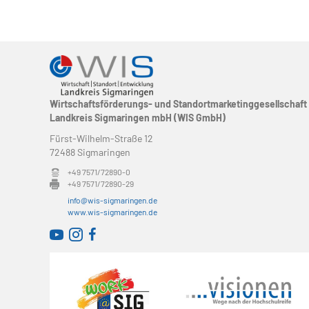
n
n
.
S
S
u
u
c
c
h
e
h
n
Wirtschaftsförderungs- und Standortmarketinggesellschaft
a
Landkreis Sigmaringen mbH (WIS GmbH)
e
c
Fürst-Wilhelm-Straße 12
h
u
72488 Sigmaringen
V
e
n
+49 7571/72890-0
r
+49 7571/72890-29
d
a
info@wis-sigmaringen.de
n
www.wis-sigmaringen.de
A
s
WirtschaftsRADAR bei YouTube
WirtschaftsRADAR bei Instagram
t
n
a
l
s
t
u
i
n