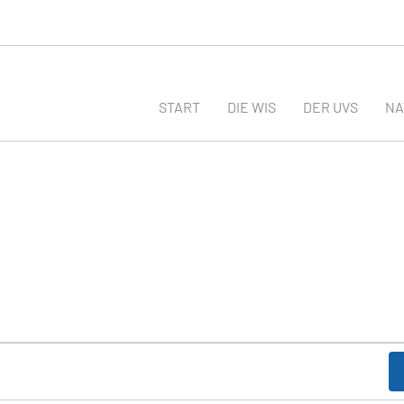
START
DIE WIS
DER UVS
N