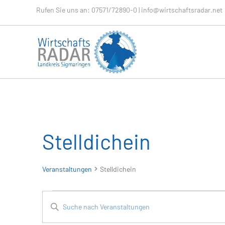
Rufen Sie uns an:
07571/72890-0
|
info@wirtschaftsradar.net
Stelldichein
Veranstaltungen
Stelldichein
Veranstaltungen
V
B
i
für
e
t