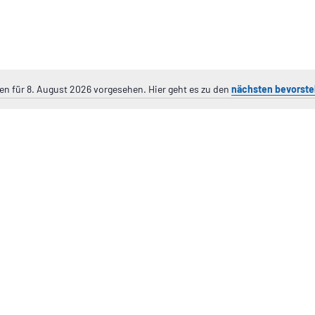
en für 8. August 2026 vorgesehen. Hier geht es zu den
nächsten bevorste
H
i
n
w
e
i
s