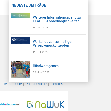
N
a
NEUESTE BEITRÄGE
v
i
Weiterer Informationsabend zu
LEADER-Fördermöglichkeiten
g
a
15. Juli 2026
t
i
Workshop zu nachhaltigen
o
Verpackungskonzepten
n
14. Juli 2026
Händworkgames
22. Juni 2026
IMPRESSUM
|
DATENSCHUTZ
|
COOKIES