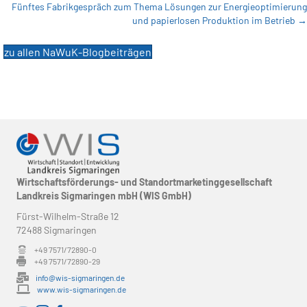
navigation
Fünftes Fabrikgespräch zum Thema Lösungen zur Energieoptimierung
und papierlosen Produktion im Betrieb →
zu allen NaWuK-Blogbeiträgen
Wirtschaftsförderungs- und Standortmarketinggesellschaft
Landkreis Sigmaringen mbH (WIS GmbH)
Fürst-Wilhelm-Straße 12
72488 Sigmaringen
+49 7571/72890-0
+49 7571/72890-29
info@wis-sigmaringen.de
www.wis-sigmaringen.de