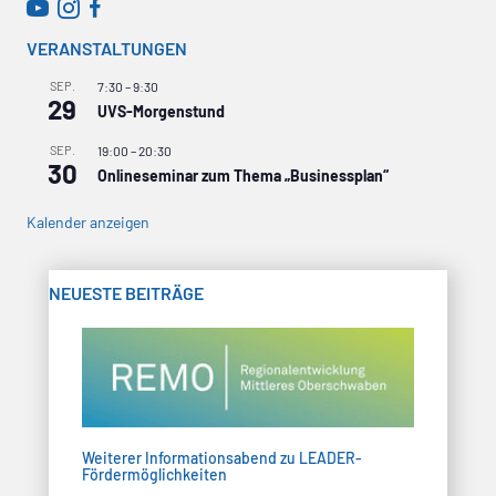
WirtschaftsRADAR bei YouTube
WirtschaftsRADAR bei Instagram
VERANSTALTUNGEN
SEP.
7:30
–
9:30
29
UVS-Morgenstund
SEP.
19:00
–
20:30
30
Onlineseminar zum Thema „Businessplan“
Kalender anzeigen
NEUESTE BEITRÄGE
Weiterer Informationsabend zu LEADER-
Fördermöglichkeiten