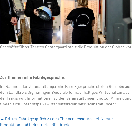
Geschäftsführer Torsten Oestergaard stellt die Produktion der Globen vor
Zur Themenreihe Fabrikgespräche:
Im Rahmen der Veranstaltungsreihe Fabrikgespräche stellen Betriebe aus
dem Landkreis Sigmaringen Beispiele für nachhaltiges Wirtschaften aus
der Praxis vor. Informationen zu den Veranstaltungen und zur Anmeldung
finden sich unter https://wirtschaftsradar.net/veranstaltungen/
Posts
← Drittes Fabrikgespräch zu den Themen ressourceneffiziente
Produktion und industrieller 3D-Druck