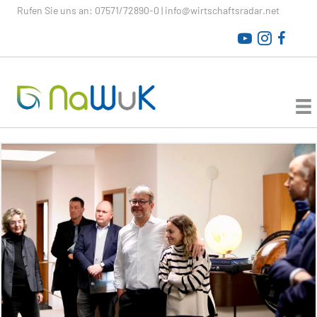
Rufen Sie uns an:
07571/72890-0
|
info@wirtschaftsradar.net
WirtschaftsRADAR