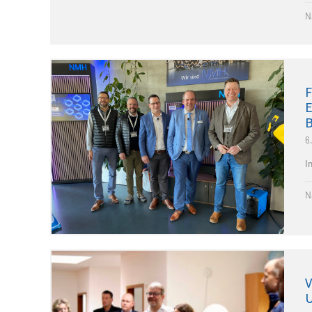
N
F
E
B
6
I
N
V
U