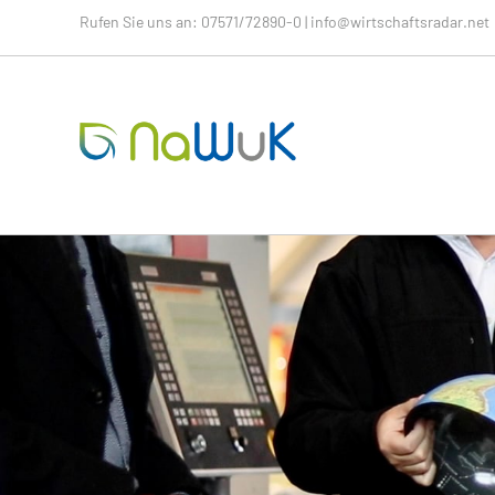
Rufen Sie uns an:
07571/72890-0
|
info@wirtschaftsradar.net