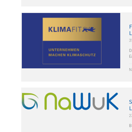
F
L
3
D
E
N
S
L
2
B