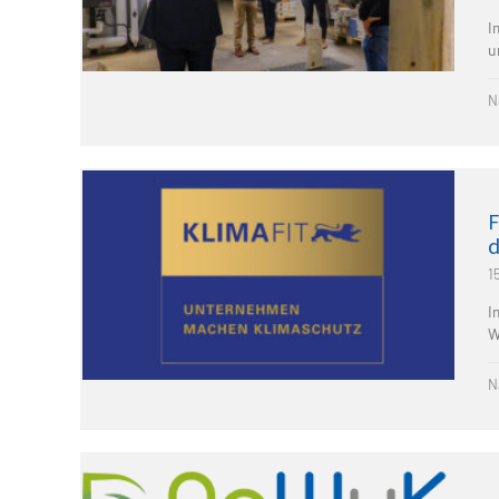
I
u
N
F
d
1
I
W
N