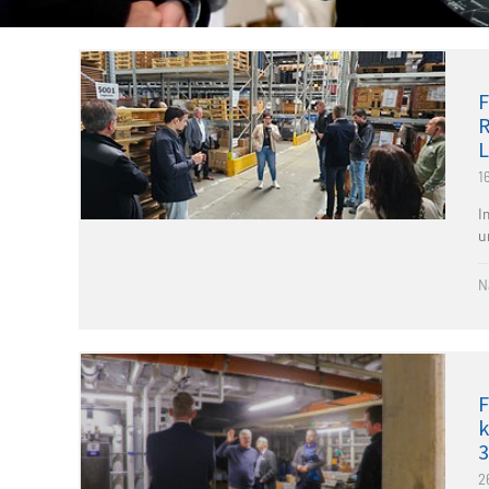
F
R
L
1
I
u
N
F
k
3
2