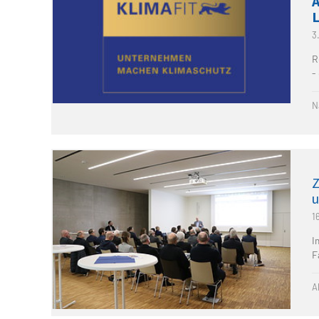
3
R
-
N
Z
u
1
I
F
A