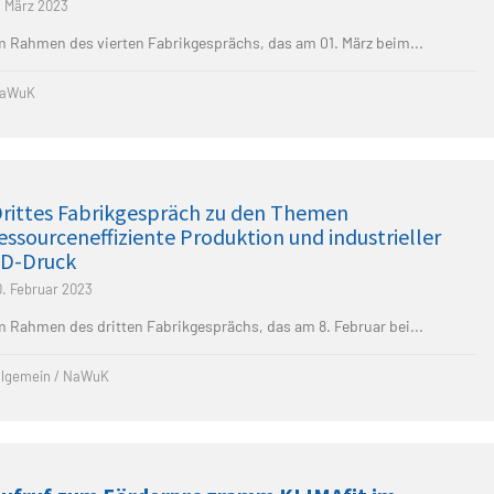
. März 2023
m Rahmen des vierten Fabrikgesprächs, das am 01. März beim...
aWuK
rittes Fabrikgespräch zu den Themen
essourceneffiziente Produktion und industrieller
3D-Druck
0. Februar 2023
m Rahmen des dritten Fabrikgesprächs, das am 8. Februar bei...
llgemein
/
NaWuK