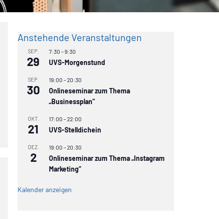
Anstehende Veranstaltungen
SEP.
7:30
–
9:30
29
UVS-Morgenstund
SEP.
19:00
–
20:30
30
Onlineseminar zum Thema
„Businessplan“
OKT.
17:00
–
22:00
21
UVS-Stelldichein
DEZ.
19:00
–
20:30
2
Onlineseminar zum Thema „Instagram
Marketing“
Kalender anzeigen