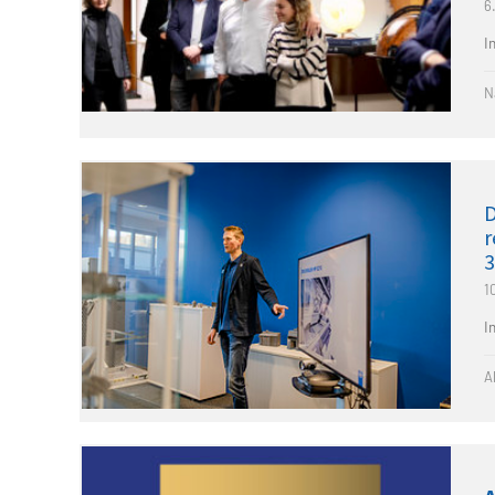
6
I
N
D
r
1
I
A