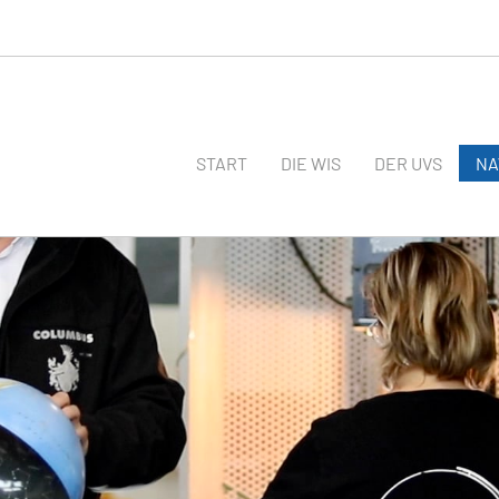
START
DIE WIS
DER UVS
N