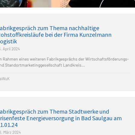
abrikgespräch zum Thema nachhaltige
ohstoffkreisläufe bei der Firma Kunzelmann
ogistik
6. April 2024
m Rahmen eines weiteren Fabrikgesprächs der Wirtschaftsförderungs-
nd Standortmarketinggesellschaft Landkreis...
aWuK
abrikgespräch zum Thema Stadtwerke und
risenfeste Energieversorgung in Bad Saulgau am
1.01.24
6. März 2024