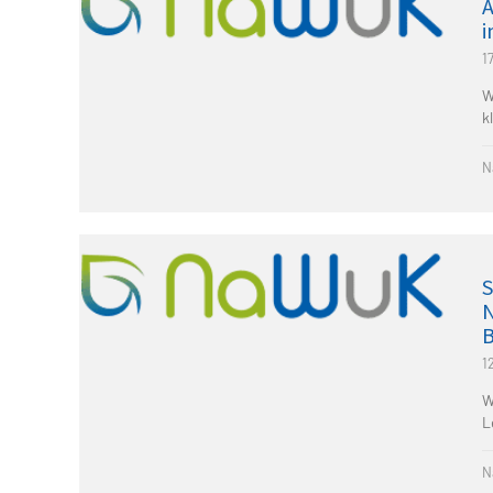
A
i
1
W
k
N
S
N
B
1
W
L
N