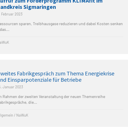
Aufruf zum Förderprogramm KLIMAfit im
Landkreis Sigmaringen
. Februar 2023
essourcen sparen, Treibhausgase reduzieren und dabei Kosten senken
 das...
aWuK
weites Fabrikgespräch zum Thema Energiekrise
nd Einsparpotenziale für Betriebe
6. Januar 2023
m Rahmen der zweiten Veranstaltung der neuen Themenreihe
abrikgespräche, die...
llgemein
/
NaWuK