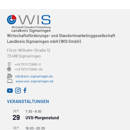
Wirtschaftsförderungs- und Standortmarketinggesellschaft
Landkreis Sigmaringen mbH (WIS GmbH)
Fürst-Wilhelm-Straße 12
72488 Sigmaringen
+49 7571/72890-0
+49 7571/72890-29
info@wis-sigmaringen.de
www.wis-sigmaringen.de
WirtschaftsRADAR bei YouTube
WirtschaftsRADAR bei Instagram
VERANSTALTUNGEN
SEP.
7:30
–
9:30
29
UVS-Morgenstund
SEP.
19:00
–
20:30