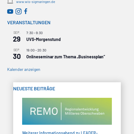
www.wis-sigmaringen.de
WirtschaftsRADAR bei YouTube
WirtschaftsRADAR bei Instagram
VERANSTALTUNGEN
SEP.
7:30
–
9:30
29
UVS-Morgenstund
SEP.
19:00
–
20:30
30
Onlineseminar zum Thema „Businessplan“
Kalender anzeigen
NEUESTE BEITRÄGE
Weiterer Informationsabend zu LEADER-