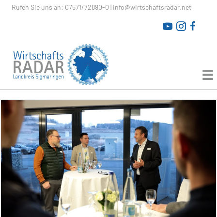
Rufen Sie uns an:
07571/72890-0
|
info@wirtschaftsradar.net
WirtschaftsRADAR