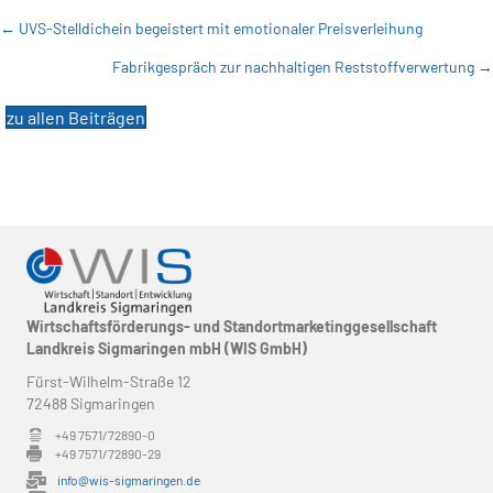
Posts
← UVS-Stelldichein begeistert mit emotionaler Preisverleihung
Fabrikgespräch zur nachhaltigen Reststoffverwertung →
navigation
zu allen Beiträgen
Wirtschaftsförderungs- und Standortmarketinggesellschaft
Landkreis Sigmaringen mbH (WIS GmbH)
Fürst-Wilhelm-Straße 12
72488 Sigmaringen
+49 7571/72890-0
+49 7571/72890-29
info@wis-sigmaringen.de